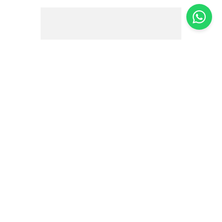
Pão Chalá com Passas Especial Casa
Santa Luzia – 330g
R$
34
,
40