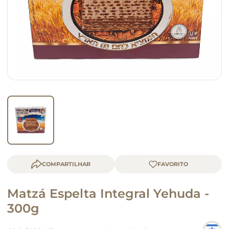
macarrão
queijo
COMPARTILHAR
Matzá Espelta Integral Yehuda -
300g