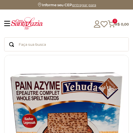
Informe seu CEP
entregar para
0
R$
0
,
00
Faça sua busca
Termos mais buscados
geleia
gluten
chá
chocolate
azeite
biscoito
café
cerveja