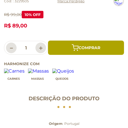
Cód:
:
3229505
Perdigão
R$ 99,00
10
% OFF
R$ 89,00
－
＋
HARMONIZE COM
CARNES
MASSAS
QUEIJOS
DESCRIÇÃO DO PRODUTO
Origem
: Portugal