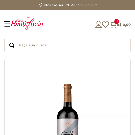
Informe seu CEP
entregar para
0
R$
0
,
00
Faça sua busca
Termos mais buscados
geleia
gluten
chocolate
chá
azeite
café
biscoito
cerveja