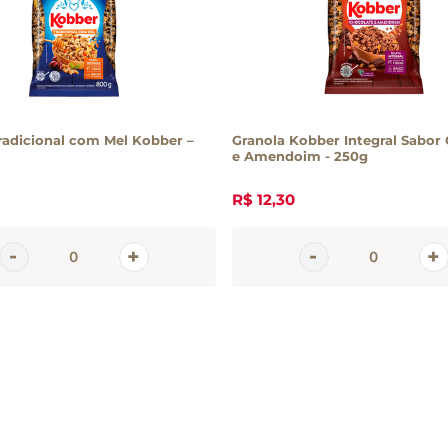
radicional com Mel Kobber –
Granola Kobber Integral Sabor
e Amendoim - 250g
R$
12
,
30
em