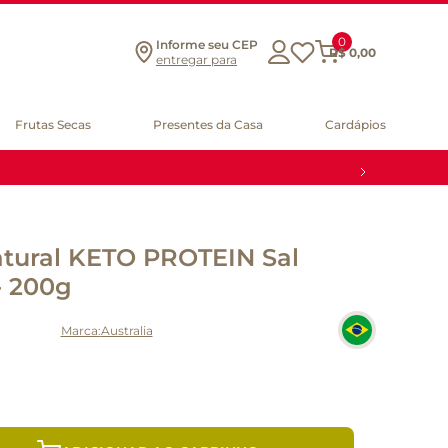
0
Informe seu CEP
R$
0
,
00
entregar para
Frutas Secas
Presentes da Casa
Cardápios
atural KETO PROTEIN Sal
- 200g
Australia