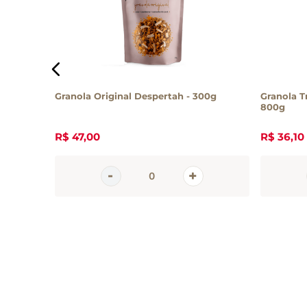
 Sem
Granola Original Despertah - 300g
Granola T
ck 200g
800g
R$
47
,
00
R$
36
,
10
Inscreva-se 