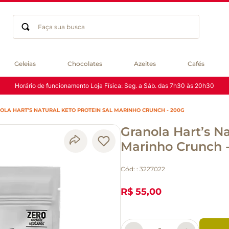
Faça sua busca
Termos mais buscados
Geleias
Chocolates
Azeites
Cafés
geleia
Horário de funcionamento Loja Física: Seg. a Sáb. das 7h30 às 20h30
gluten
chá
OLA HART’S NATURAL KETO PROTEIN SAL MARINHO CRUNCH - 200G
chocolate
Granola Hart’s N
azeite
biscoito
Marinho Crunch 
café
Cód:
:
3227022
cerveja
macarrão
R$ 55,00
queijo