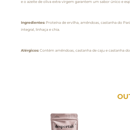
e o azeite de oliva extra virgem garantem um sabor único e esp
Ingredientes:
Proteína de ervilha, amêndoas, castanha do Pará, 
integral, linhaça e chia.
Alérgicos:
Contém amêndoas, castanha de caju e castanha do 
OU