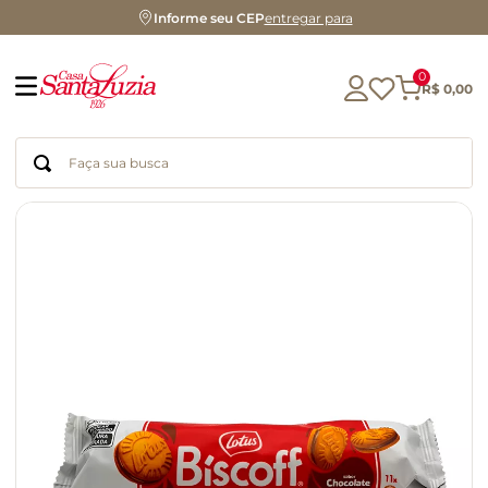
Informe seu CEP
entregar para
0
R$
0
,
00
Faça sua busca
Termos mais buscados
geleia
gluten
chocolate
chá
azeite
café
biscoito
cerveja