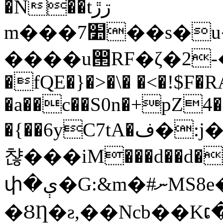
�N��tڗڙ
m���7׺��s�u�����br����d\�\��1Z^GӸ6*m��c���}>e�L�Zo��H�����h��H[0)�
����u൒RF�ζ�2-�Q
�fQE�}�>�\� �<�!$F�
�a��c��S0n�+pZ4�
�{��6yC7tA�ف�:j�Ѧ����t�TP��;y�6g���������Y�*Dݙ�h
챦���iM���d��d��
փ�ې�G:&m�#ނMS8e�b뢱
�ȢȠ�ƨ,��Ncb��