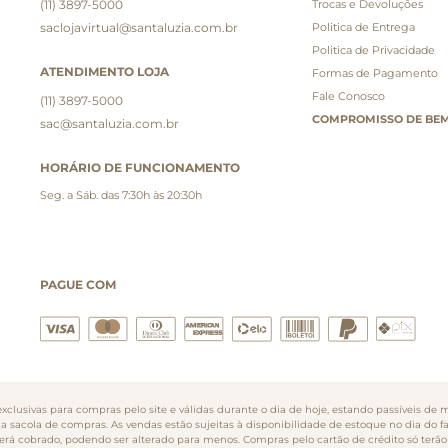
(11) 3897-5000
Trocas e Devoluções
saclojavirtual@santaluzia.com.br
Politica de Entrega
Politica de Privacidade
ATENDIMENTO LOJA
Formas de Pagamento
Fale Conosco
(11) 3897-5000
COMPROMISSO DE BEM
sac@santaluzia.com.br
HORÁRIO DE FUNCIONAMENTO
Seg. a Sáb. das 7:30h às 20:30h
PAGUE COM
clusivas para compras pelo site e válidas durante o dia de hoje, estando passíveis de m
na sacola de compras. As vendas estão sujeitas à disponibilidade de estoque no dia do 
o será cobrado, podendo ser alterado para menos. Compras pelo cartão de crédito só te