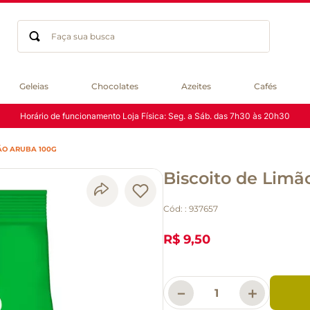
Faça sua busca
Termos mais buscados
Geleias
Chocolates
Azeites
Cafés
geleia
Horário de funcionamento Loja Física: Seg. a Sáb. das 7h30 às 20h30
gluten
chocolate
MÃO ARUBA 100G
chá
Biscoito de Limã
azeite
café
Cód:
:
937657
biscoito
cerveja
R$ 9,50
queijo
macarrão
－
＋