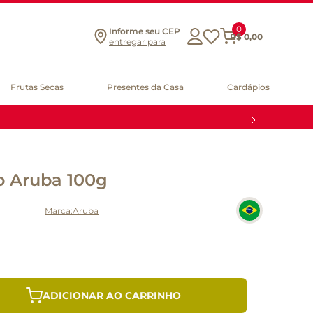
0
Informe seu CEP
R$
0
,
00
entregar para
Frutas Secas
Presentes da Casa
Cardápios
o Aruba 100g
Aruba
ADICIONAR AO CARRINHO