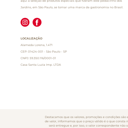
aqui a seleção de produtos especiais que fizeram este pedacinho dos
Jardins, em São Paulo, se tornar uma marca da gastronomia no Brasil.
LOCALIZAÇÃO
Alameda Lorena, 1.471
CEP: 01424-001 - São Paulo - SP
CNPJ: 59.350.116/0001-01
Casa Santa Luzia Imp. LTDA
Destacamos que os valores, promoções e condições são ex
de valor, informamos que o preço válido é o que consta 
será entregue e, por isso, o valor correspondente nã