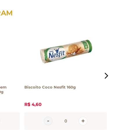
RAM
 Sem
Biscoito Coco Nesfit 160g
Biscoito
0g
Lago 135
R$
4
,
60
R$
22
,
4