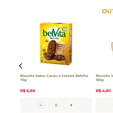
OU
m Açúcar
Biscoito Sabor Cacau e Cereais BelVita
Biscoito 
75g
160g
R$
6
,
90
R$
4
,
90