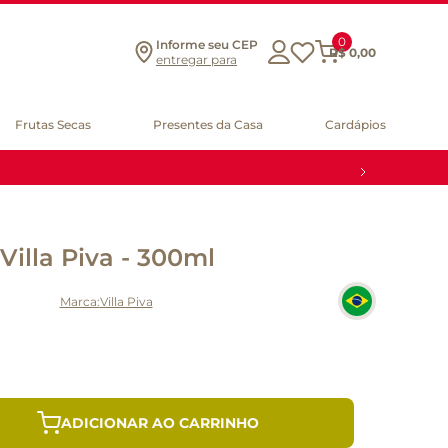
0
Informe seu CEP
R$
0
,
00
entregar para
Frutas Secas
Presentes da Casa
Cardápios
Villa Piva - 300ml
Villa Piva
ADICIONAR AO CARRINHO