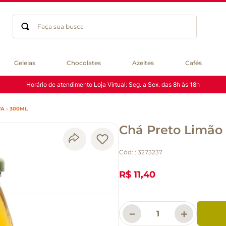
Faça sua busca
Termos mais buscados
Geleias
Chocolates
Azeites
Cafés
geleia
Horário de atendimento Loja Virtual: Seg. a Sex. das 8h às 18h
gluten
chá
VA - 300ML
chocolate
Chá Preto Limão 
azeite
biscoito
Cód:
:
3273237
café
cerveja
R$ 11,40
macarrão
queijo
－
＋