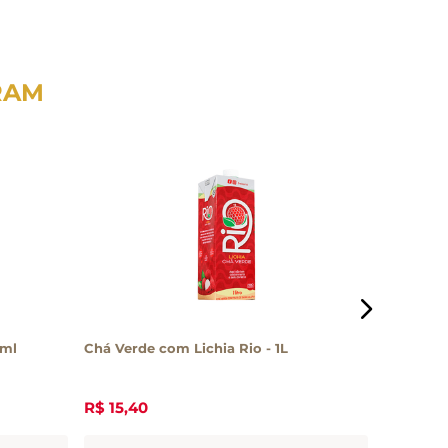
RAM
5ml
Chá Verde com Lichia Rio - 1L
Chá Verd
R$
15
,
40
R$
12
,
70