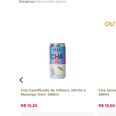
Alérgicos:
Não contém glúten.
OU
,5L
Chá Gaseificado de Hibisco, Mirtilo e
Chá Jaman
Morango Devi -269ml
269ml
R$
10
,
20
R$
10
,
50