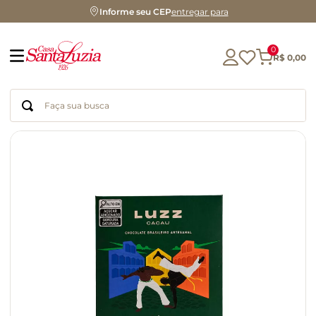
Informe seu CEP
entregar para
0
R$
0
,
00
Faça sua busca
Termos mais buscados
geleia
gluten
chá
chocolate
azeite
biscoito
café
cerveja