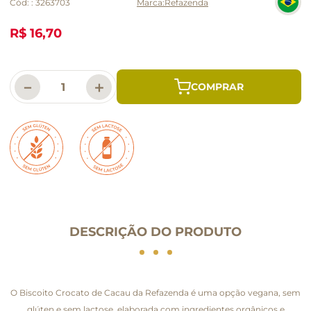
Cód:
:
3263703
Refazenda
R$ 16,70
－
＋
DESCRIÇÃO DO PRODUTO
O Biscoito Crocato de Cacau da Refazenda é uma opção vegana, sem
glúten e sem lactose, elaborada com ingredientes orgânicos e