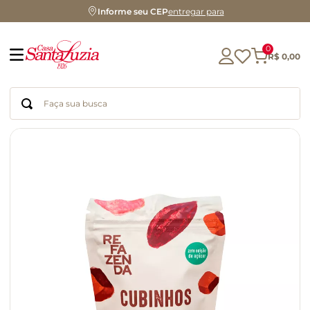
Informe seu CEP
entregar para
0
R$
0
,
00
Faça sua busca
Termos mais buscados
geleia
gluten
azeite
chocolate
chá
café
biscoito
cerveja