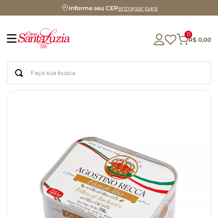
Informe seu CEP
entregar para
0
R$
0
,
00
Faça sua busca
Termos mais buscados
geleia
gluten
chocolate
chá
azeite
café
biscoito
cerveja