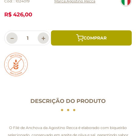
Cód:
:
1024019
Agostino Recca
R$ 426,00
－
＋
DESCRIÇÃO DO PRODUTO
O Filé de Anchova da Agostino Recca é elaborado com biqueirão
selecionado, conservado em azeite de oliva e sal, garantindo sabor