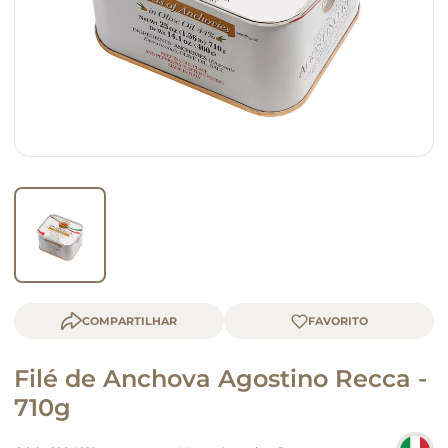
queijo
macarrão
COMPARTILHAR
Filé de Anchova Agostino Recca -
710g