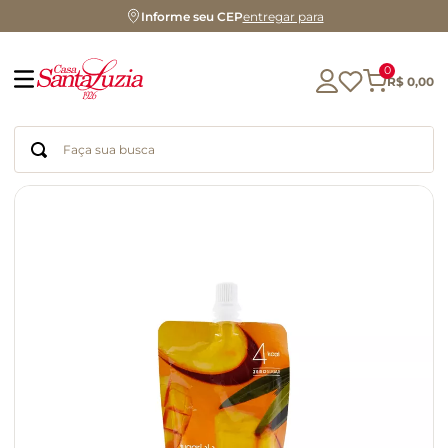
Informe seu CEP
entregar para
0
R$
0
,
00
Faça sua busca
Termos mais buscados
geleia
gluten
chocolate
chá
azeite
café
biscoito
cerveja