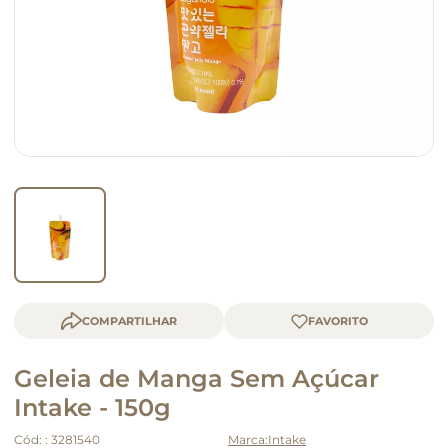
queijo
macarrão
COMPARTILHAR
Geleia de Manga Sem Açúcar
Intake - 150g
Cód:
:
3281540
Intake