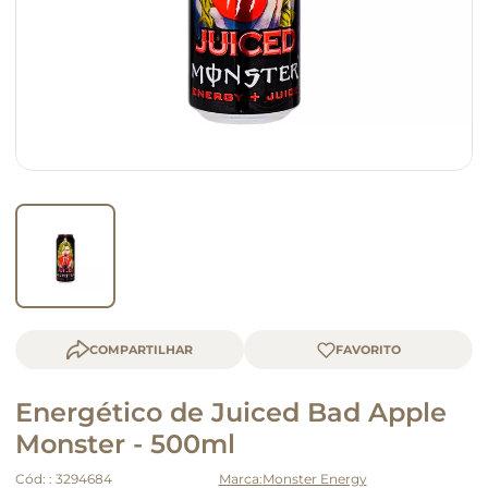
macarrão
queijo
COMPARTILHAR
Energético de Juiced Bad Apple
Monster - 500ml
Cód:
:
3294684
Monster Energy