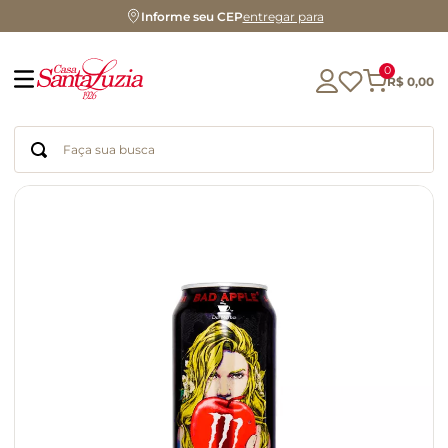
Informe seu CEP
entregar para
0
R$
0
,
00
Faça sua busca
Termos mais buscados
geleia
gluten
chá
chocolate
azeite
biscoito
café
cerveja