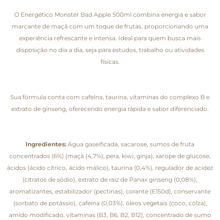
O Energético Monster Bad Apple 500ml combina energia e sabor
marcante de maçã com um toque de frutas, proporcionando uma
experiência refrescante e intensa. Ideal para quem busca mais
disposição no dia a dia, seja para estudos, trabalho ou atividades
físicas.
Sua fórmula conta com cafeína, taurina, vitaminas do complexo B e
extrato de ginseng, oferecendo energia rápida e sabor diferenciado.
Ingredientes:
Água gaseificada, sacarose, sumos de fruta
concentrados (6%) (maçã (4,7%), pera, kiwi, ginja), xarope de glucose,
ácidos (ácido cítrico, ácido málico), taurina (0,4%), regulador de acidez
(citratos de sódio), extrato de raiz de Panax ginseng (0,08%),
aromatizantes, estabilizador (pectinas), corante (E150d), conservante
(sorbato de potássio), cafeína (0,03%), óleos vegetais (coco, colza),
amido modificado, vitaminas (B3, B6, B2, B12), concentrado de sumo