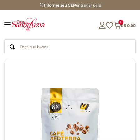
Informe seu CEP
entregar para
0
R$
0
,
00
Faça sua busca
Termos mais buscados
geleia
gluten
chocolate
chá
azeite
café
biscoito
cerveja