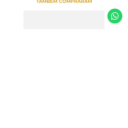
TAMBÉM COMPRARAM
Café Drip Intenso Fazenda Floresta –
100g
R$
58
,
00