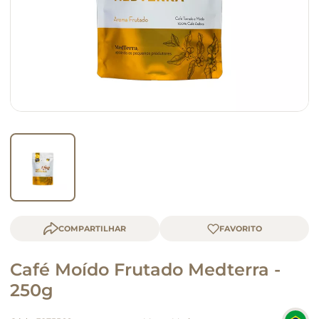
queijo
macarrão
COMPARTILHAR
Café Moído Frutado Medterra -
250g