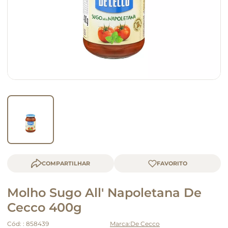
macarrão
queijo
COMPARTILHAR
Molho Sugo All' Napoletana De
Cecco 400g
Cód:
:
858439
De Cecco