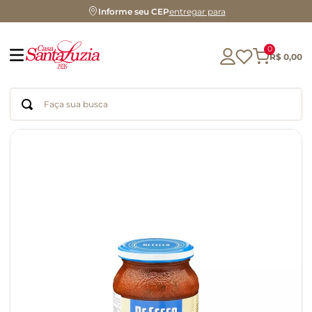
Informe seu CEP
entregar para
0
R$
0
,
00
Faça sua busca
Termos mais buscados
geleia
gluten
azeite
chocolate
chá
café
biscoito
cerveja