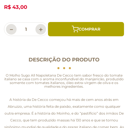
R$ 43,00
－
＋
DESCRIÇÃO DO PRODUTO
O Molho Sugo All Napoletana De Cecco tem sabor fresco do tomate
italiano se casa com o aroma inconfundível do manjericão, produzido
somente com tomates italianos, óleo extra-virgem de oliva e os
melhores ingredientes.
A história da De Cecco começou há mais de cem anos atrás em
Abruzzo, uma história feita de paixão, exatamente como qualquer
outra empresa. É a história do Moinho, e do “pastifício” dos irmãos De
Cecco, que tem produzido massas há 130 anos e que se tornou
sinônimo mundial de qualidade e do prazer italiano de comer bem. As