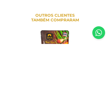
OUTROS CLIENTES
TAMBÉM COMPRARAM
Molho Pronto de Curry Vermelho em
Sachê Siam 200g
R$
37
,
60