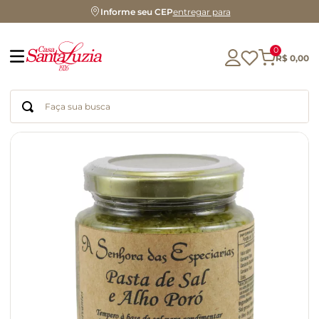
Informe seu CEP
entregar para
0
R$
0
,
00
Faça sua busca
Termos mais buscados
geleia
gluten
chá
chocolate
azeite
biscoito
café
cerveja