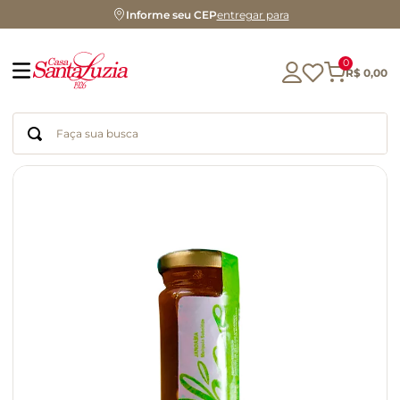
Informe seu CEP
entregar para
0
R$
0
,
00
Faça sua busca
Termos mais buscados
geleia
gluten
chocolate
chá
azeite
café
biscoito
cerveja