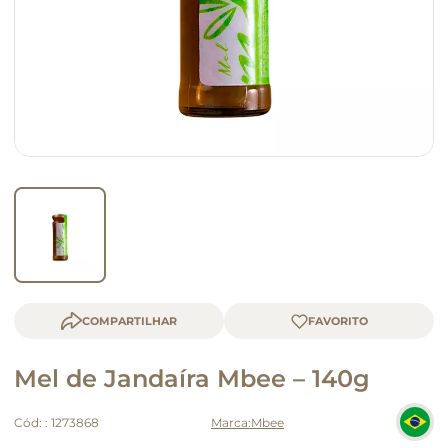
queijo
macarrão
COMPARTILHAR
Mel de Jandaíra Mbee – 140g
Cód:
:
1273868
Mbee