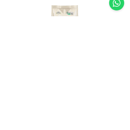
Fubá Orgânico Vero Nuttri – 500g
R$
12
,
60