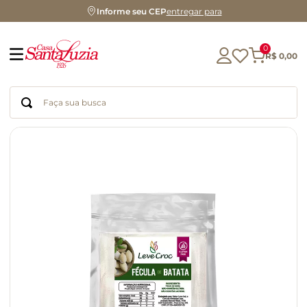
Informe seu CEP
entregar para
0
R$
0
,
00
Faça sua busca
Termos mais buscados
geleia
gluten
chocolate
chá
azeite
café
biscoito
cerveja