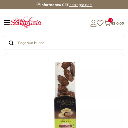
Informe seu CEP
entregar para
0
R$
0
,
00
Faça sua busca
Termos mais buscados
geleia
gluten
azeite
chocolate
chá
café
biscoito
cerveja