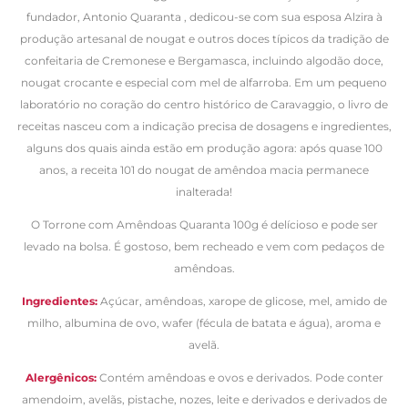
fundador, Antonio Quaranta , dedicou-se com sua esposa Alzira à
produção artesanal de nougat e outros doces típicos da tradição de
confeitaria de Cremonese e Bergamasca, incluindo algodão doce,
nougat crocante e especial com mel de alfarroba. Em um pequeno
laboratório no coração do centro histórico de Caravaggio, o livro de
receitas nasceu com a indicação precisa de dosagens e ingredientes,
alguns dos quais ainda estão em produção agora: após quase 100
anos, a receita 101 do nougat de amêndoa macia permanece
inalterada!
O Torrone com Amêndoas Quaranta 100g é delícioso e pode ser
levado na bolsa. É gostoso, bem recheado e vem com pedaços de
amêndoas.
Ingredientes:
Açúcar, amêndoas, xarope de glicose, mel, amido de
milho, albumina de ovo, wafer (fécula de batata e água), aroma e
avelã.
Alergênicos:
Contém amêndoas e ovos e derivados. Pode conter
amendoim, avelãs, pistache, nozes, leite e derivados e derivados de