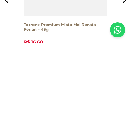
Torrone Premium Misto Mel Renata
Ferian – 45g
R$
16
,
60
Inscreva-se em nossa newsletter
Receba todas as novidades e promoções da Casa Santa Luzia em
primeira mão direto no seu e-mail