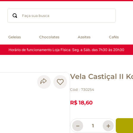
Faça sua busca
Termos mais buscados
Geleias
Chocolates
Azeites
Cafés
geleia
Horário de funcionamento Loja Física: Seg. a Sáb. das 7h30 às 20h30
gluten
chocolate
chá
Vela Castiçal II 
azeite
café
Cód:
:
730254
biscoito
cerveja
R$ 18,60
queijo
macarrão
－
＋