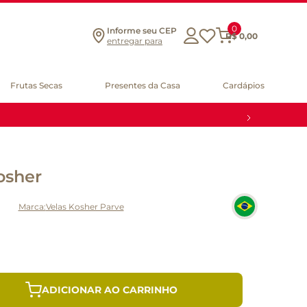
0
Informe seu CEP
R$
0
,
00
entregar para
Frutas Secas
Presentes da Casa
Cardápios
Kosher
Velas Kosher Parve
ADICIONAR AO CARRINHO