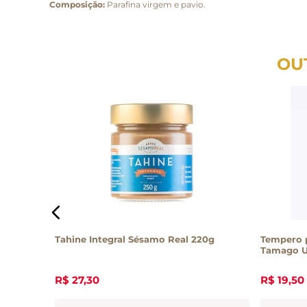
Composição:
Parafina virgem e pavio.
OU
 450g
Tahine Integral Sésamo Real 220g
Tempero p
Tamago U
R$
27
,
30
R$
19
,
50