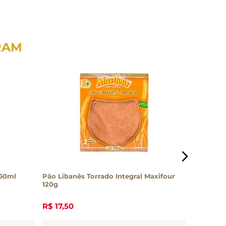
RAM
60ml
Pão Libanês Torrado Integral Maxifour
Salgadin
120g
R$
17
,
50
R$
40
,
2