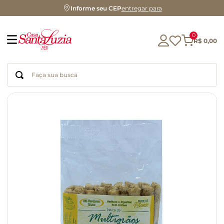
Informe seu CEP
entregar para
0
R$
0
,
00
Faça sua busca
Termos mais buscados
geleia
gluten
chá
chocolate
azeite
café
cerveja
biscoito