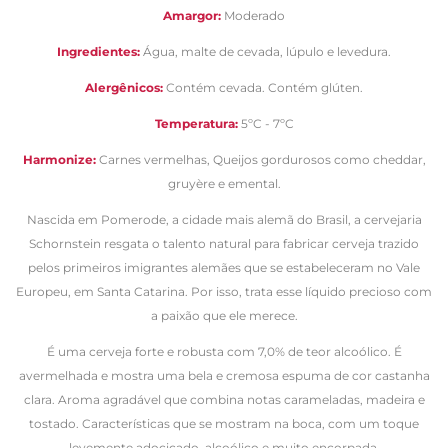
Amargor:
Moderado
Ingredientes:
Água, malte de cevada, lúpulo e levedura.
Alergênicos:
Contém cevada. Contém glúten.
Temperatura:
5ºC - 7ºC
Harmonize:
Carnes vermelhas, Queijos gordurosos como cheddar,
gruyère e emental.
Nascida em Pomerode, a cidade mais alemã do Brasil, a cervejaria
Schornstein resgata o talento natural para fabricar cerveja trazido
pelos primeiros imigrantes alemães que se estabeleceram no Vale
Europeu, em Santa Catarina. Por isso, trata esse líquido precioso com
a paixão que ele merece.
É uma cerveja forte e robusta com 7,0% de teor alcoólico. É
avermelhada e mostra uma bela e cremosa espuma de cor castanha
clara. Aroma agradável que combina notas carameladas, madeira e
tostado. Características que se mostram na boca, com um toque
levemente adocicado, alcoólico e muito encorpada.