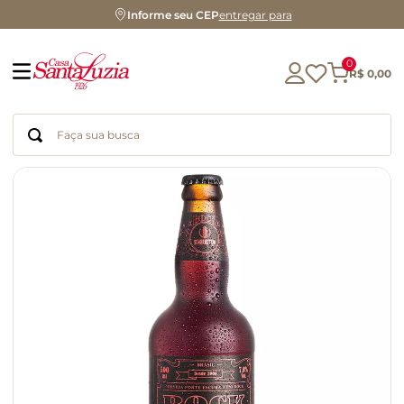
Informe seu CEP
entregar para
0
R$
0
,
00
Faça sua busca
Termos mais buscados
geleia
gluten
chá
chocolate
azeite
café
cerveja
biscoito