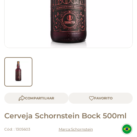
macarrão
queijo
COMPARTILHAR
Cerveja Schornstein Bock 500ml
Cód:
:
1305603
Schornstein