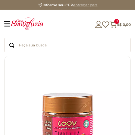
Informe seu CEP
entregar para
0
R$
0
,
00
Faça sua busca
Termos mais buscados
geleia
gluten
chá
chocolate
azeite
café
cerveja
biscoito