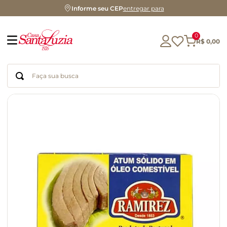
Informe seu CEP
entregar para
0
R$
0
,
00
Faça sua busca
Termos mais buscados
geleia
gluten
chocolate
chá
azeite
café
biscoito
cerveja