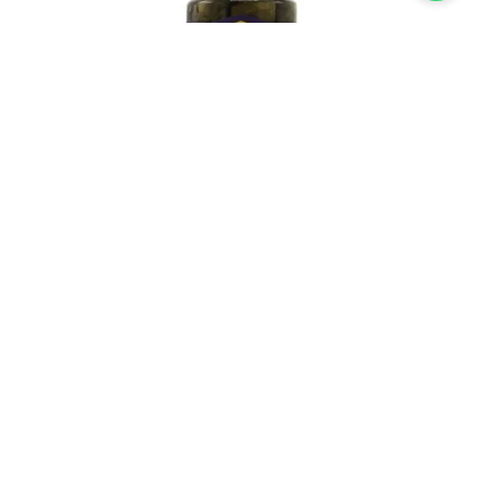
Folhas de Uva em Conserva Prizmer
550g
R$
57
,
00
Inscreva-se em nossa newsletter