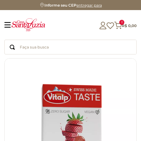
Informe seu CEP
entregar para
0
R$
0
,
00
Faça sua busca
Termos mais buscados
geleia
gluten
chocolate
chá
azeite
café
biscoito
cerveja