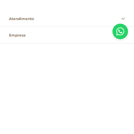
Atendimento
Empresa
Informações
PAGUE COM
Destacamos que os valores, promoções e condições são exclusivas para
compras pelo site e válidas durante o dia de hoje, estando passíveis de
modificação sem prévia notificação. Se houver divergência de valor,
informamos que o preço válido é o que consta na sacola de compras. As
vendas estão sujeitas à disponibilidade de estoque no dia do faturamento.
Em caso de indisponibilidade, o produto não será entregue e, por isso, o