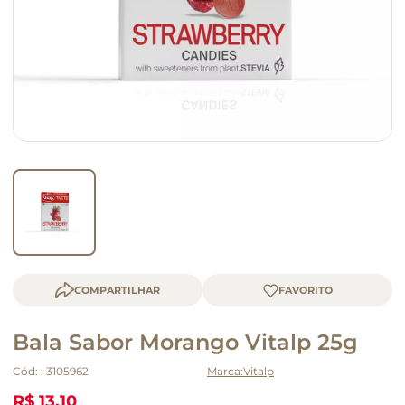
queijo
macarrão
COMPARTILHAR
Bala Sabor Morango Vitalp 25g
Cód:
:
3105962
Vitalp
R$ 13,10