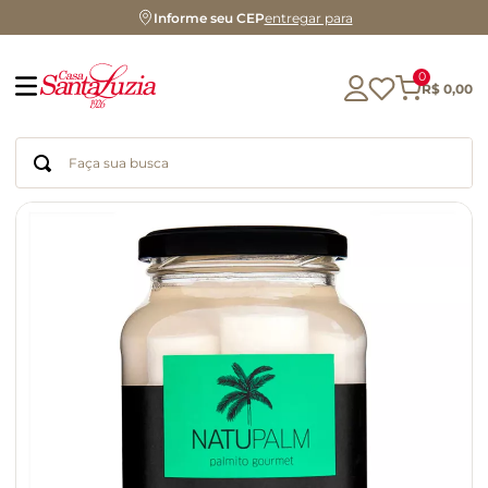
Informe seu CEP
entregar para
0
R$
0
,
00
Faça sua busca
Termos mais buscados
geleia
gluten
chocolate
chá
azeite
café
biscoito
cerveja