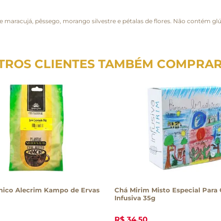
e maracujá, pêssego, morango silvestre e pétalas de flores. Não contém glú
TROS CLIENTES TAMBÉM COMPRA
nico Alecrim Kampo de Ervas
Chá Mirim Misto Especial Para 
Infusiva 35g
R$
34
,
50