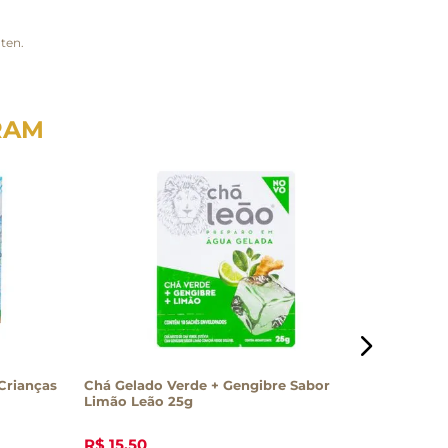
ten.
RAM
Crianças
Chá Gelado Verde + Gengibre Sabor
Chá Verde
Limão Leão 25g
R$
15
,
50
R$
16
,
50