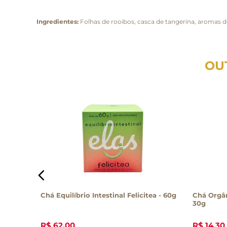
Ingredientes:
Folhas de rooibos, casca de tangerina, aromas d
OU
4g
Chá Equilíbrio Intestinal Felicitea - 60g
Chá Orgâ
30g
R$
62
,
00
R$
14
,
30