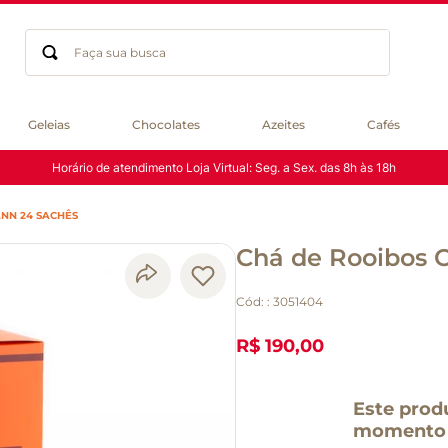
Faça sua busca
Termos mais buscados
Geleias
Chocolates
Azeites
Cafés
geleia
Horário de atendimento Loja Virtual: Seg. a Sex. das 8h às 18h
gluten
chá
NN 24 SACHÊS
chocolate
Chá de Rooibos 
azeite
biscoito
Cód:
:
3051404
café
cerveja
R$ 190,00
macarrão
queijo
Este prod
momento