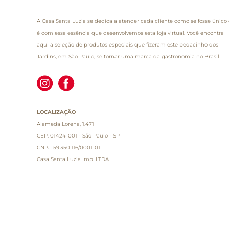
A Casa Santa Luzia se dedica a atender cada cliente como se fosse único 
é com essa essência que desenvolvemos esta loja virtual. Você encontra
aqui a seleção de produtos especiais que fizeram este pedacinho dos
Jardins, em São Paulo, se tornar uma marca da gastronomia no Brasil.
LOCALIZAÇÃO
Alameda Lorena, 1.471
CEP: 01424-001 - São Paulo - SP
CNPJ: 59.350.116/0001-01
Casa Santa Luzia Imp. LTDA