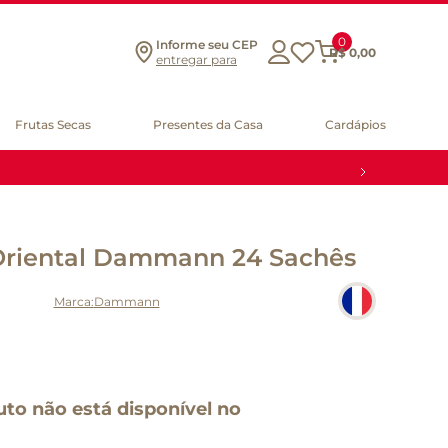
0
Informe seu CEP
R$
0
,
00
entregar para
Frutas Secas
Presentes da Casa
Cardápios
Oriental Dammann 24 Sachês
Dammann
uto não está disponível no