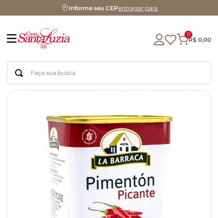
Informe seu CEP
entregar para
0
R$
0
,
00
Faça sua busca
Termos mais buscados
geleia
gluten
chocolate
chá
azeite
café
biscoito
cerveja