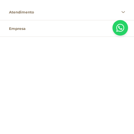
Atendimento
Empresa
Informações
PAGUE COM
Destacamos que os valores, promoções e condições são exclusivas para
compras pelo site e válidas durante o dia de hoje, estando passíveis de
modificação sem prévia notificação. Se houver divergência de valor,
informamos que o preço válido é o que consta na sacola de compras. As
vendas estão sujeitas à disponibilidade de estoque no dia do faturamento.
Em caso de indisponibilidade, o produto não será entregue e, por isso, o
valor correspondente não será cobrado, podendo ser alterado para menos.