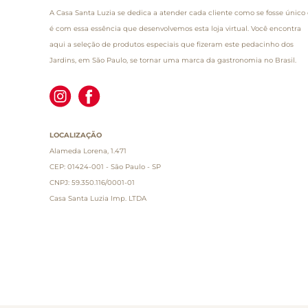
A Casa Santa Luzia se dedica a atender cada cliente como se fosse único 
é com essa essência que desenvolvemos esta loja virtual. Você encontra
aqui a seleção de produtos especiais que fizeram este pedacinho dos
Jardins, em São Paulo, se tornar uma marca da gastronomia no Brasil.
LOCALIZAÇÃO
Alameda Lorena, 1.471
CEP: 01424-001 - São Paulo - SP
CNPJ: 59.350.116/0001-01
Casa Santa Luzia Imp. LTDA