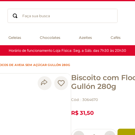
Faça sua busca
Termos mais buscados
Geleias
Chocolates
Azeites
Cafés
geleia
Horário de funcionamento Loja Física: Seg. a Sáb. das 7h30 às 20h30
gluten
chocolate
LOCOS DE AVEIA SEM AÇÚCAR GULLÓN 280G
chá
Biscoito com Flo
azeite
café
Gullón 280g
biscoito
Cód:
:
3064670
cerveja
queijo
R$ 31,50
macarrão