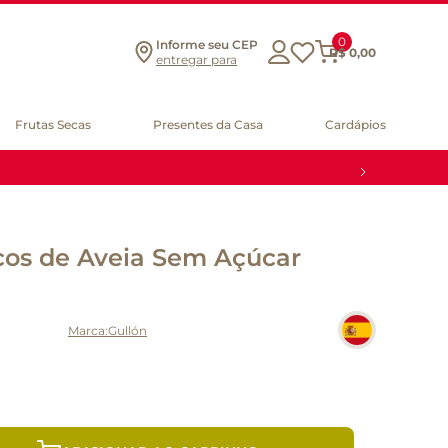
0
Informe seu CEP
R$
0
,
00
entregar para
Frutas Secas
Presentes da Casa
Cardápios
cos de Aveia Sem Açúcar
Gullón