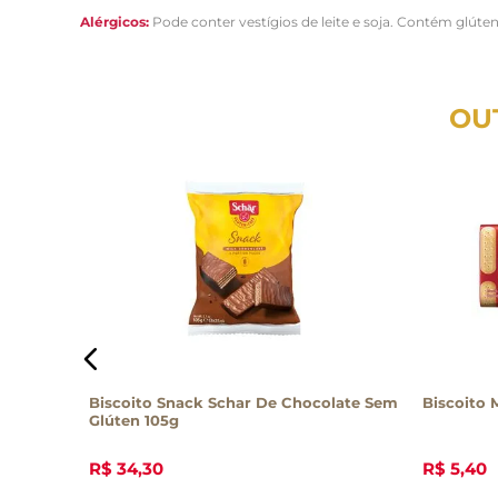
Alérgicos:
Pode conter vestígios de leite e soja. Contém glúten
OU
em Glúten
Biscoito Snack Schar De Chocolate Sem
Biscoito 
Glúten 105g
R$
34
,
30
R$
5
,
40