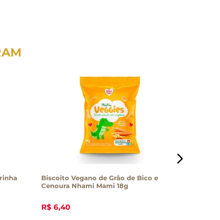
RAM
rinha
Biscoito Vegano de Grão de Bico e
Biscoito
Cenoura Nhami Mami 18g
NaturalL
R$
6
,
40
R$
12
,
10