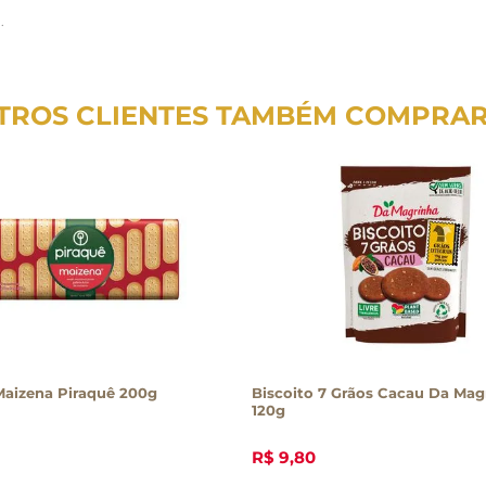
.
TROS CLIENTES TAMBÉM COMPRA
Maizena Piraquê 200g
Biscoito 7 Grãos Cacau Da Mag
120g
R$
9
,
80