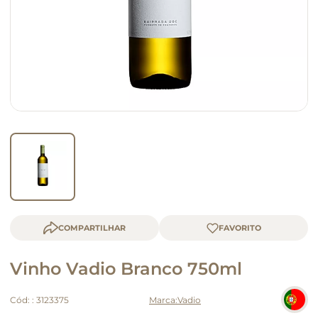
macarrão
queijo
COMPARTILHAR
Vinho Vadio Branco 750ml
Cód:
:
3123375
Vadio