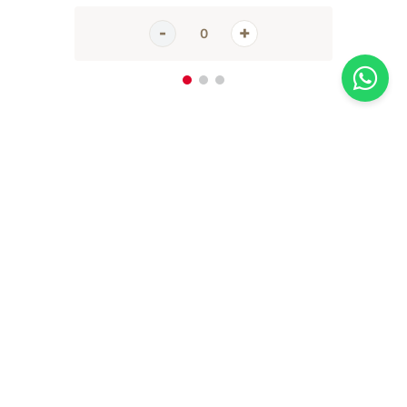
Inscreva-se em nossa newsletter
Receba todas as novidades e promoções da Casa Santa Luzia em
primeira mão direto no seu e-mail
CADASTRAR AGORA