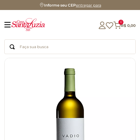
Informe seu CEP
entregar para
0
R$
0
,
00
Faça sua busca
Termos mais buscados
geleia
gluten
chá
chocolate
azeite
biscoito
café
cerveja