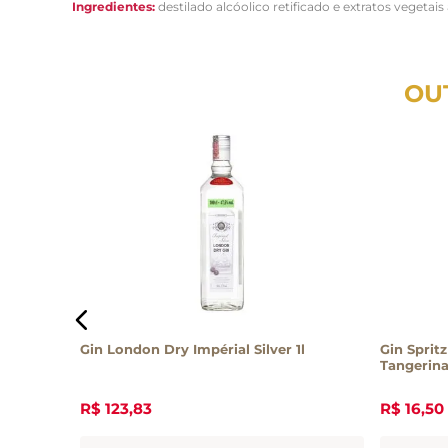
Ingredientes:
destilado alcóolico retificado e extratos vegetai
OU
Gin London Dry Impérial Silver 1l
Gin Spritz
Tangerina
R$
123
,
83
R$
16
,
50