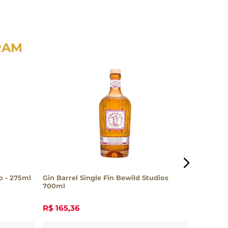
RAM
co - 275ml
Gin Barrel Single Fin Bewild Studios
Gin Mar 
700ml
R$
122
,
00
R$
165
,
36
R$
109
,