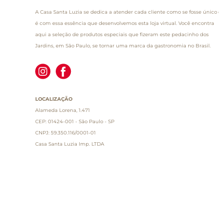
A Casa Santa Luzia se dedica a atender cada cliente como se fosse único 
é com essa essência que desenvolvemos esta loja virtual. Você encontra
aqui a seleção de produtos especiais que fizeram este pedacinho dos
Jardins, em São Paulo, se tornar uma marca da gastronomia no Brasil.
LOCALIZAÇÃO
Alameda Lorena, 1.471
CEP: 01424-001 - São Paulo - SP
CNPJ: 59.350.116/0001-01
Casa Santa Luzia Imp. LTDA