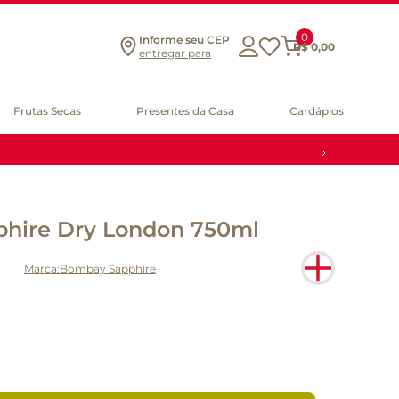
0
Informe seu CEP
R$
0
,
00
entregar para
Frutas Secas
Presentes da Casa
Cardápios
hire Dry London 750ml
Bombay Sapphire