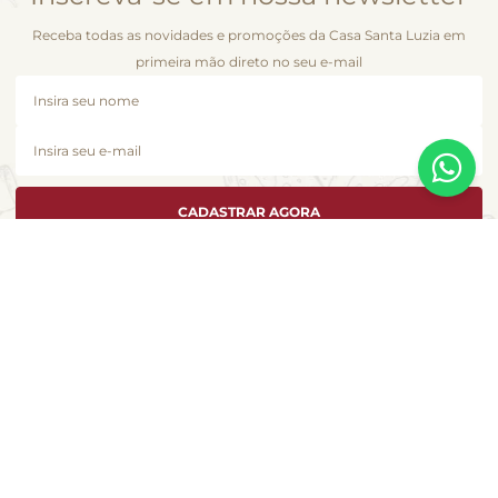
Receba todas as novidades e promoções da Casa Santa Luzia em
primeira mão direto no seu e-mail
CADASTRAR AGORA
A Casa Santa Luzia se dedica a atender cada cliente como se fosse único e
é com essa essência que desenvolvemos esta loja virtual. Você encontra
aqui a seleção de produtos especiais que fizeram este pedacinho dos
Jardins, em São Paulo, se tornar uma marca da gastronomia no Brasil.