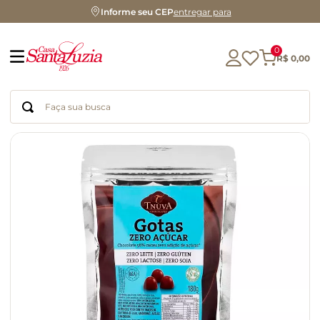
Informe seu CEP
entregar para
0
R$
0
,
00
Faça sua busca
Termos mais buscados
geleia
gluten
chocolate
chá
azeite
café
biscoito
cerveja