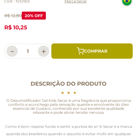
Cód:
:
1032925
Secar
R$ 12,80
20
% OFF
R$ 10,25
－
＋
DESCRIÇÃO DO PRODUTO
O Desumidificador Gel Kids Secar é uma fragrância que proporciona
conforto e aconchego pela sensação quente e envolvente do óleo
essencial de Guaiaco, conhecido por sua excelente qualidade
relaxante e pode aliviar tensão nervosa.
Como é bom respirar fundo e sentir a pureza do ar! A Secar é a marca
querida dos brasileiros quando o assunto é evitar mofo em qualquer