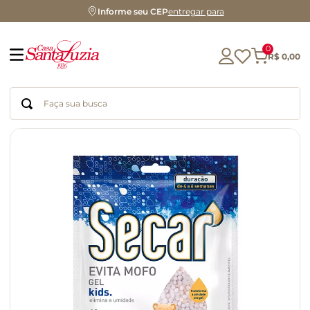
Informe seu CEP
entregar para
0
R$
0
,
00
Faça sua busca
Termos mais buscados
geleia
gluten
chá
chocolate
azeite
biscoito
café
cerveja