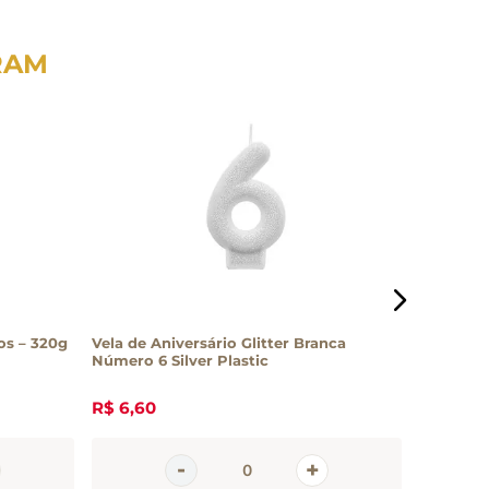
RAM
20g
Vela de Aniversário Glitter Branca
Vela de A
Número 6 Silver Plastic
Número 3 
R$
6
,
60
R$
6
,
50