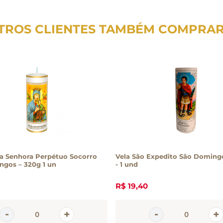
TROS CLIENTES TAMBÉM COMPRA
a Senhora Perpétuo Socorro
Vela São Expedito São Domingos – 3
gos – 320g 1 un
- 1 und
R$
19
,
40