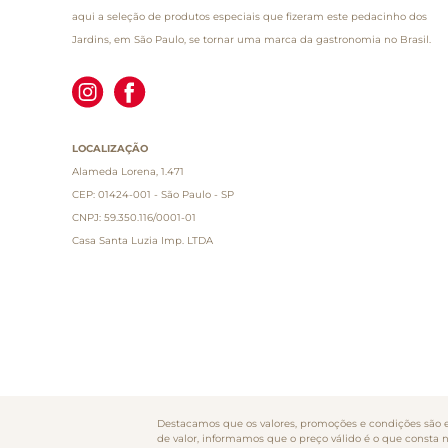
aqui a seleção de produtos especiais que fizeram este pedacinho dos
Jardins, em São Paulo, se tornar uma marca da gastronomia no Brasil.
LOCALIZAÇÃO
Alameda Lorena, 1.471
CEP: 01424-001 - São Paulo - SP
CNPJ: 59.350.116/0001-01
Casa Santa Luzia Imp. LTDA
Destacamos que os valores, promoções e condições são ex
de valor, informamos que o preço válido é o que consta 