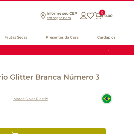
0
Informe seu CEP
R$
0
,
00
entregar para
Frutas Secas
Presentes da Casa
Cardápios
rio Glitter Branca Número 3
Silver Plastic