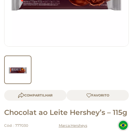
queijo
macarrão
COMPARTILHAR
Chocolat ao Leite Hershey’s – 115g
Cód:
:
777030
Hersheys