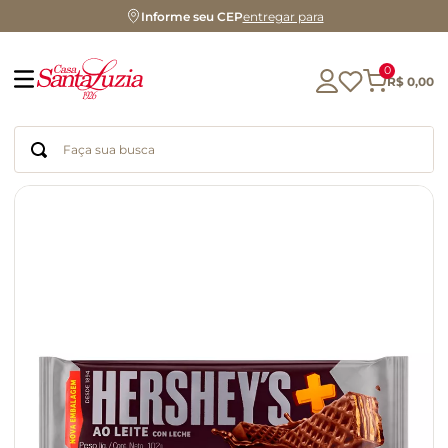
Informe seu CEP
entregar para
0
R$
0
,
00
Faça sua busca
Termos mais buscados
geleia
gluten
chocolate
chá
azeite
café
biscoito
cerveja