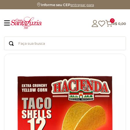
Informe seu CEP
entregar para
0
R$
0
,
00
Faça sua busca
Termos mais buscados
geleia
gluten
chá
chocolate
azeite
café
cerveja
biscoito