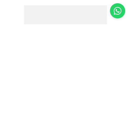
Tortilla Sequóia Integral - 300g
R$
13
,
60
R$
10
,
90
20%
OFF