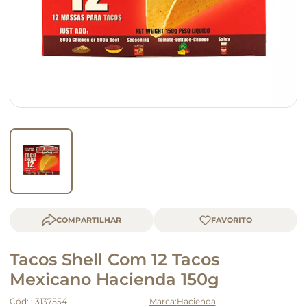
macarrão
queijo
COMPARTILHAR
Tacos Shell Com 12 Tacos
Mexicano Hacienda 150g
Cód:
:
3137554
Hacienda