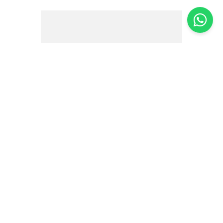
Snack Rice Cracker Original The Deli
Secret -100g
R$
12
,
90