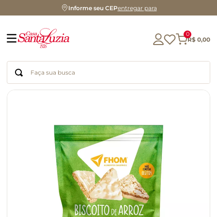
Informe seu CEP
entregar para
0
R$
0
,
00
Faça sua busca
Termos mais buscados
geleia
gluten
chá
chocolate
azeite
biscoito
café
cerveja