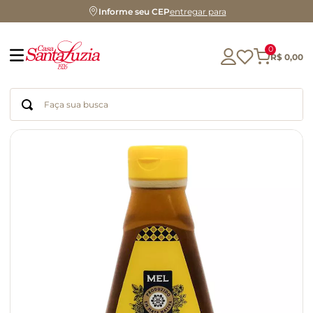
Informe seu CEP
entregar para
0
R$
0
,
00
Faça sua busca
Termos mais buscados
geleia
gluten
chá
chocolate
azeite
café
cerveja
biscoito