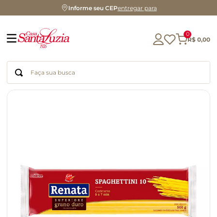
Informe seu CEP
entregar para
0
R$
0
,
00
Faça sua busca
Termos mais buscados
geleia
gluten
chocolate
chá
azeite
café
biscoito
cerveja