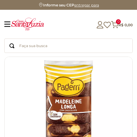
Informe seu CEP
entregar para
0
R$
0
,
00
Faça sua busca
Termos mais buscados
geleia
gluten
chá
chocolate
azeite
biscoito
café
cerveja