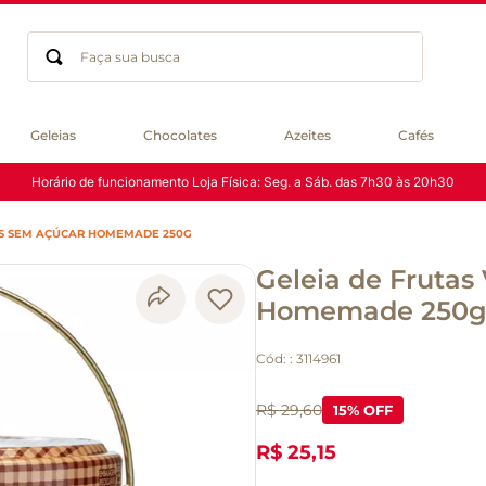
Faça sua busca
Termos mais buscados
Geleias
Chocolates
Azeites
Cafés
geleia
Horário de funcionamento Loja Física: Seg. a Sáb. das 7h30 às 20h30
gluten
chocolate
AS SEM AÇÚCAR HOMEMADE 250G
chá
Geleia de Fruta
azeite
café
Homemade 250
biscoito
Cód:
:
3114961
cerveja
queijo
R$ 29,60
15
% OFF
macarrão
R$ 25,15