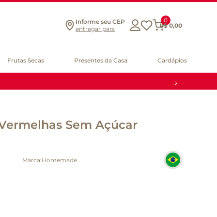
0
Informe seu CEP
R$
0
,
00
entregar para
Frutas Secas
Presentes da Casa
Cardápios
s Vermelhas Sem Açúcar
g
Homemade