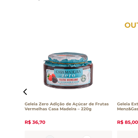
OU
ons 200g
Geleia Zero Adição de Açúcar de Frutas
Geleia Ex
Vermelhas Casa Madeira – 220g
Menz&Gas
R$
36
,
70
R$
85
,
00