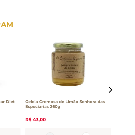
RAM
ar Diet
Geleia Cremosa de Limão Senhora das
Especiarias 260g
R$
43
,
00
R$
77
,
0