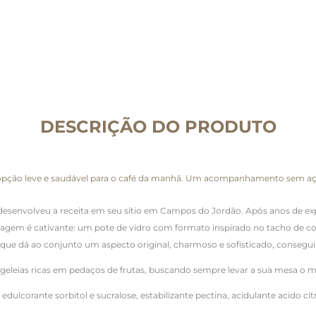
DESCRIÇÃO DO PRODUTO
ão leve e saudável para o café da manhã. Um acompanhamento sem açúcar 
esenvolveu a receita em seu sítio em Campos do Jordão. Após anos de expe
alagem é cativante: um pote de vidro com formato inspirado no tacho de co
e dá ao conjunto um aspecto original, charmoso e sofisticado, conseguindo
leias ricas em pedaços de frutas, buscando sempre levar a sua mesa o me
ulcorante sorbitol e sucralose, estabilizante pectina, acidulante acido c