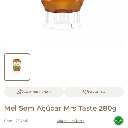
queijo
macarrão
COMPARTILHAR
Mel Sem Açúcar Mrs Taste 280g
Cód:
:
1276905
Mrs Taste