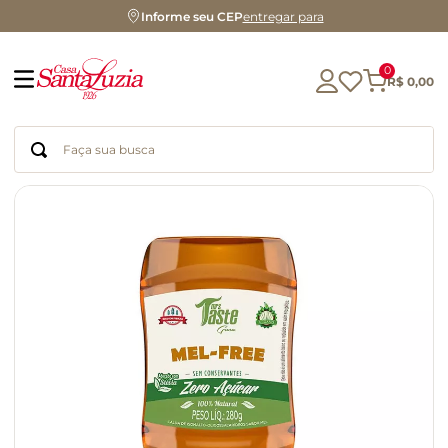
Informe seu CEP
entregar para
0
R$
0
,
00
Faça sua busca
Termos mais buscados
geleia
gluten
chocolate
chá
azeite
café
biscoito
cerveja