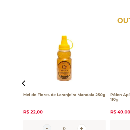
OU
 Spray
Mel de Flores de Laranjeira Mandala 250g
Pólen Apí
110g
R$
22
,
00
R$
49
,
0