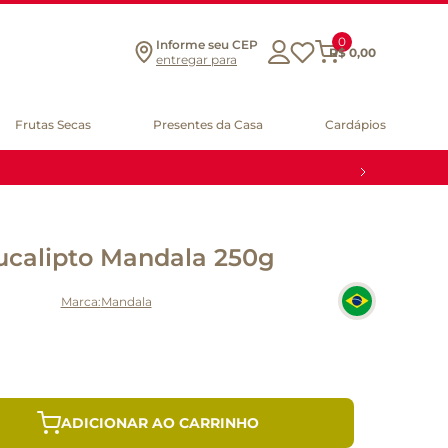
0
Informe seu CEP
R$
0
,
00
entregar para
Frutas Secas
Presentes da Casa
Cardápios
ucalipto Mandala 250g
Mandala
ADICIONAR AO CARRINHO