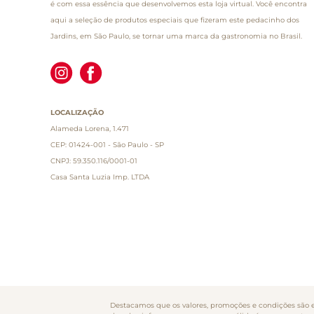
é com essa essência que desenvolvemos esta loja virtual. Você encontra
aqui a seleção de produtos especiais que fizeram este pedacinho dos
Jardins, em São Paulo, se tornar uma marca da gastronomia no Brasil.
LOCALIZAÇÃO
Alameda Lorena, 1.471
CEP: 01424-001 - São Paulo - SP
CNPJ: 59.350.116/0001-01
Casa Santa Luzia Imp. LTDA
Destacamos que os valores, promoções e condições são ex