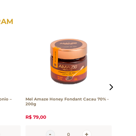
RAM
onio –
Mel Amaze Honey Fondant Cacau 70% -
Mel Flore
200g
200g
R$
79
,
00
R$
29
,
7