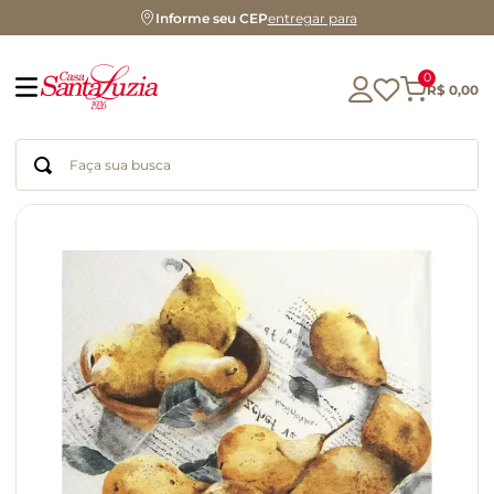
Informe seu CEP
entregar para
0
R$
0
,
00
Faça sua busca
Termos mais buscados
geleia
gluten
chá
chocolate
azeite
biscoito
café
cerveja