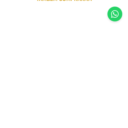
Guardanapo Bolas Natalinas Vermelho
Ti-Flair – 33x33cm
R$
26
,
00