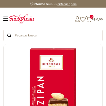
Informe seu CEP
entregar para
0
R$
0
,
00
Faça sua busca
Termos mais buscados
geleia
gluten
azeite
chá
chocolate
café
biscoito
cerveja