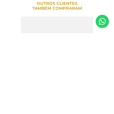
OUTROS CLIENTES
TAMBÉM COMPRARAM
Chocolate 70% Cacau Caramelo Salgado
Luckau 75g
R$
32
,
00