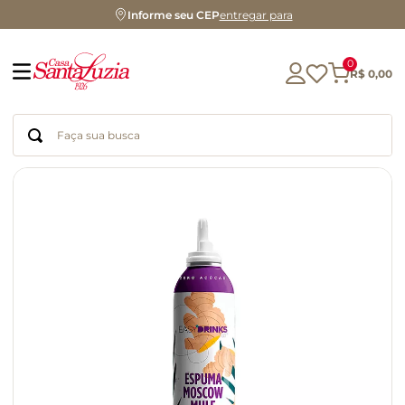
Informe seu CEP
entregar para
0
R$
0
,
00
Faça sua busca
Termos mais buscados
geleia
gluten
chocolate
chá
azeite
café
biscoito
cerveja