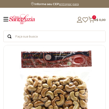
Informe seu CEP
entregar para
0
R$
0
,
00
Faça sua busca
Termos mais buscados
geleia
gluten
chá
chocolate
azeite
café
cerveja
biscoito