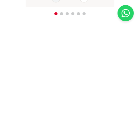
Inscreva-se em nossa newsletter
Receba todas as novidades e promoções da Casa Santa Luzia em
primeira mão direto no seu e-mail
CADASTRAR AGORA
A Casa Santa Luzia se dedica a atender cada cliente como se fosse único e
é com essa essência que desenvolvemos esta loja virtual. Você encontra