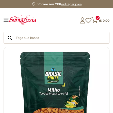
Informe seu CEP
entregar para
0
R$
0
,
00
Faça sua busca
Termos mais buscados
geleia
gluten
chá
chocolate
azeite
biscoito
café
cerveja