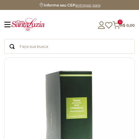
Informe seu CEP
entregar para
0
R$
0
,
00
Faça sua busca
Termos mais buscados
geleia
gluten
chá
chocolate
azeite
biscoito
café
cerveja