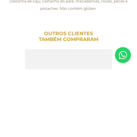
castanha de caju, castanha do pará, macadâmias, nozes, pecãs e
pistaches. Não contém glúten.
OUTROS CLIENTES
TAMBÉM COMPRARAM