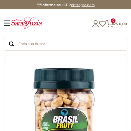
Informe seu CEP
entregar para
0
R$
0
,
00
Faça sua busca
Termos mais buscados
geleia
gluten
azeite
chocolate
chá
café
biscoito
cerveja