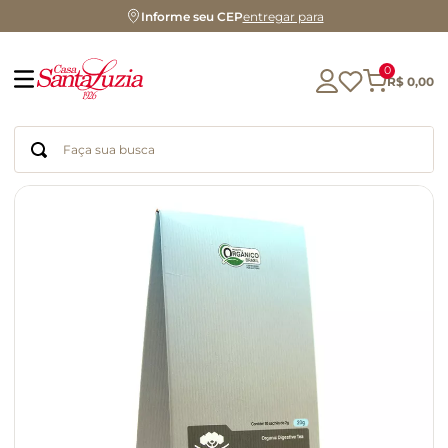
Informe seu CEP
entregar para
0
R$
0
,
00
Faça sua busca
Termos mais buscados
geleia
gluten
chocolate
chá
azeite
café
biscoito
cerveja